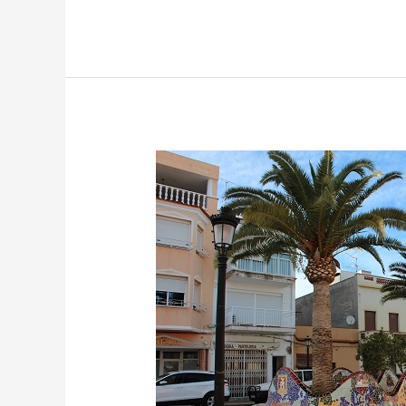
Frankreich
und
Spanien
–
Frühling
2020