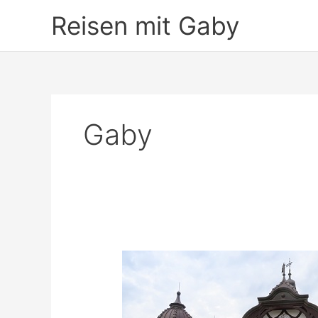
Zum
Reisen mit Gaby
Inhalt
springen
Gaby
Deutschland
–
Herbst
2020