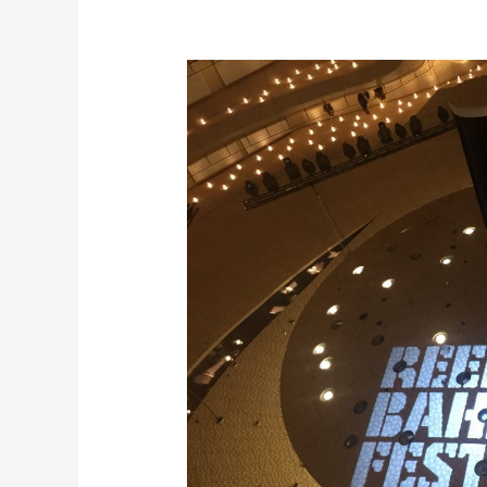
Unser
neues
Leben
–
ab
September
2019