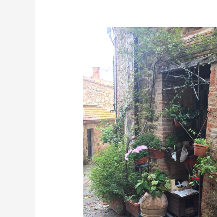
Auf
in
die
Toskana
–
Herbst
2019